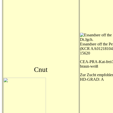
Dt.Jgch.
Essandsee off the P
(KCR AA01218104
15620
CEA-PRA-Kat-frei/
braun-weiß
Cnut
Zur Zucht empfohle
HD-GRAD: A