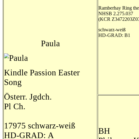
Ramberhay Ring the
NHSB 2.275.037
(KCR Z3472203Z0
schwarz-weiß
HD-GRAD: B1
Paula
Kindle Passion Easter
Song
Österr. Jgdch.
Pl Ch.
17975 schwarz-weiß
BH
HD-GRAD: A