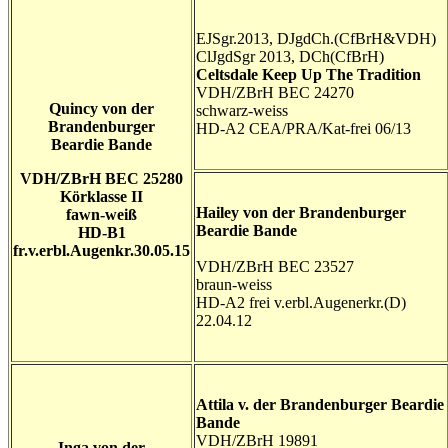
EJSgr.2013, DJgdCh.(CfBrH&VDH)
ClJgdSgr 2013, DCh(CfBrH)
Celtsdale Keep Up The Tradition
VDH/ZBrH BEC 24270
Quincy von der
schwarz-weiss
Brandenburger
HD-A2 CEA/PRA/Kat-frei 06/13
Beardie Bande
VDH/ZBrH BEC 25280
Körklasse II
Hailey von der Brandenburger
fawn-weiß
Beardie Bande
HD-B1
fr.v.erbl.Augenkr.30.05.15
VDH/ZBrH BEC 23527
braun-weiss
HD-A2 frei v.erbl.Augenerkr.(D)
22.04.12
Attila v. der Brandenburger Beardie
Bande
VDH/ZBrH 19891
Inga von der