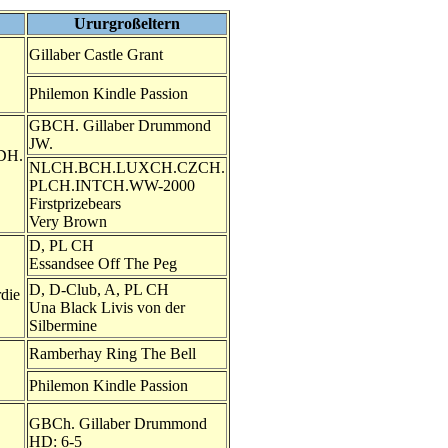
Ururgroßeltern
Gillaber Castle Grant
Philemon Kindle Passion
GBCH. Gillaber Drummond
JW.
DH.
NLCH.BCH.LUXCH.CZCH.
PLCH.INTCH.WW-2000
Firstprizebears
Very Brown
D, PL CH
Essandsee Off The Peg
D, D-Club, A, PL CH
die
Una Black Livis von der
Silbermine
Ramberhay Ring The Bell
Philemon Kindle Passion
GBCh. Gillaber Drummond
HD: 6-5