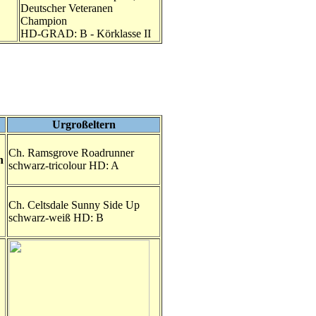
Deutscher Veteranen
Champion
HD-GRAD: B - Körklasse II
Urgroßeltern
Ch. Ramsgrove Roadrunner
n
schwarz-tricolour HD: A
Ch. Celtsdale Sunny Side Up
schwarz-weiß HD: B