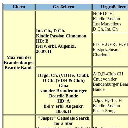
Eltern
Großeltern
Urgroßeltern
NORDCH.
Kindle Passion
Just Marvellous
D Ch, Int. Ch
Int. Ch., D Ch.
Kindle Passion Cinnamon
HD: B
PLCH.GERCH.V
frei v. erbl. Augenkr.
Firstprizebears
26.07.11
Charlotte
Max von der
Brandenburger
Beardie Bande
A,D,D-Club CH
DJgd. Ch. (VDH & Club),
Cnut von der
D Ch. (VDH & Club)
Bandenburger Bear
Gina
Bande
von der Brandenburger
Beardie Bande
AJg.CH,PL CH
HD: A
Kindle Passion
frei v. erbl. Augenkr.
Easter Song
18.06.11
"Jasper" Celtsdale Search
for a Star