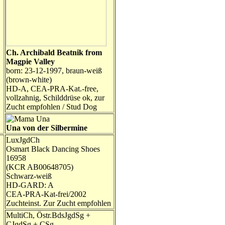
Ch. Archibald Beatnik from
Magpie Valley
born: 23-12-1997, braun-weiß
(brown-white)
HD-A, CEA-PRA-Kat.-free,
vollzahnig, Schilddrüse ok, zur
Zucht empfohlen / Stud Dog
Una von der Silbermine
LuxJgdCh
Osmart Black Dancing Shoes
16958
(KCR AB00648705)
Schwarz-weiß
HD-GARD: A
CEA-PRA-Kat-frei/2002
Zuchteinst. Zur Zucht empfohlen
MultiCh, Östr.BdsJgdSg +
CJgdSg + CSg