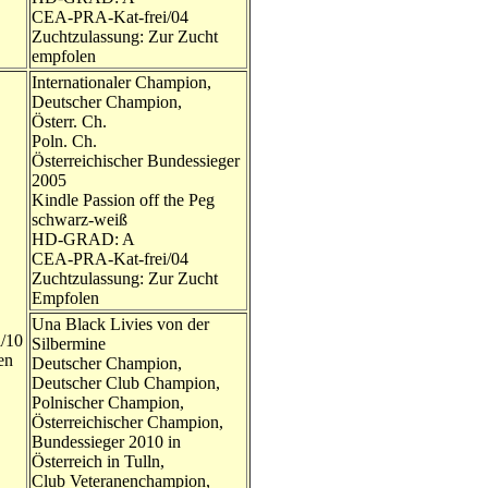
CEA-PRA-Kat-frei/04
Zuchtzulassung: Zur Zucht
empfolen
Internationaler Champion,
Deutscher Champion,
Österr. Ch.
Poln. Ch.
Österreichischer Bundessieger
2005
Kindle Passion off the Peg
schwarz-weiß
HD-GRAD: A
CEA-PRA-Kat-frei/04
Zuchtzulassung: Zur Zucht
Empfolen
Una Black Livies von der
/10
Silbermine
en
Deutscher Champion,
Deutscher Club Champion,
Polnischer Champion,
Österreichischer Champion,
Bundessieger 2010 in
Österreich in Tulln,
Club Veteranenchampion,