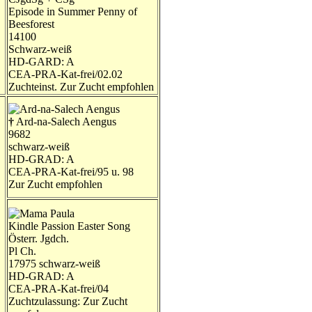
Episode in Summer Penny of
Beesforest
14100
Schwarz-weiß
HD-GARD: A
CEA-PRA-Kat-frei/02.02
Zuchteinst. Zur Zucht empfohlen
†
Ard-na-Salech Aengus
9682
schwarz-weiß
HD-GRAD: A
CEA-PRA-Kat-frei/95 u. 98
Zur Zucht empfohlen
Kindle Passion Easter Song
Österr. Jgdch.
Pl Ch.
17975 schwarz-weiß
HD-GRAD: A
CEA-PRA-Kat-frei/04
Zuchtzulassung: Zur Zucht