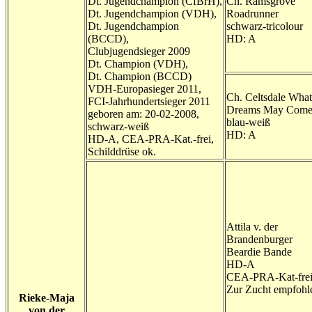
Dt. Jugendchampion (CfBrH),
Ch. Ramsgrove
Dt. Jugendchampion (VDH),
Roadrunner
Dt. Jugendchampion
schwarz-tricolour
(BCCD),
HD: A
Clubjugendsieger 2009
Dt. Champion (VDH),
Dt. Champion (BCCD)
VDH-Europasieger 2011,
Ch. Celtsdale What
FCI-Jahrhundertsieger 2011
Dreams May Com
geboren am: 20-02-2008,
blau-weiß
schwarz-weiß
HD: A
HD-A, CEA-PRA-Kat.-frei,
Schilddrüse ok.
Attila v. der
Brandenburger
Beardie Bande
HD-A
CEA-PRA-Kat-frei
Zur Zucht empfohl
Rieke-Maja
von der