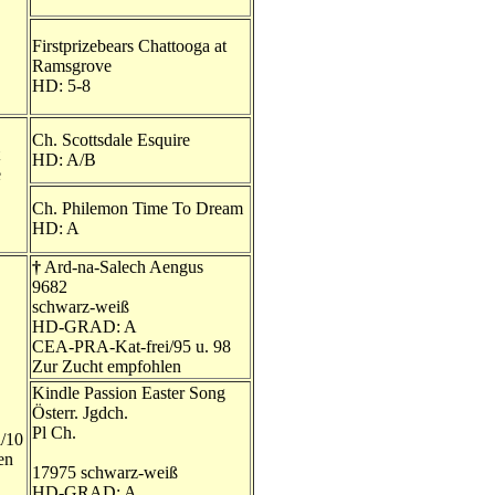
Firstprizebears Chattooga at
Ramsgrove
HD: 5-8
Ch. Scottsdale Esquire
HD: A/B
e
Ch. Philemon Time To Dream
HD: A
†
Ard-na-Salech Aengus
9682
schwarz-weiß
HD-GRAD: A
CEA-PRA-Kat-frei/95 u. 98
Zur Zucht empfohlen
Kindle Passion Easter Song
Österr. Jgdch.
Pl Ch.
/10
en
17975 schwarz-weiß
HD-GRAD: A