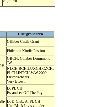
empfolen
Ururgroßeltern
Gillaber Castle Grant
Philemon Kindle Passion
GBCH. Gillaber Drummond
JW.
DH.
NLCH.BCH.LUXCH.CZCH.
PLCH.INTCH.WW-2000
Firstprizebears
Very Brown
D, PL CH
Essandsee Off The Peg
D, D-Club, A, PL CH
die
Una Black Livis von der