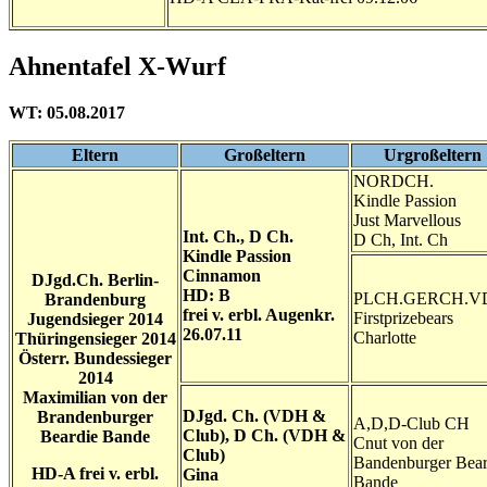
Ahnentafel X-Wurf
WT: 05.08.2017
Eltern
Großeltern
Urgroßeltern
NORDCH.
Kindle Passion
Just Marvellous
Int. Ch., D Ch.
D Ch, Int. Ch
Kindle Passion
Cinnamon
DJgd.Ch. Berlin-
HD: B
PLCH.GERCH.V
Brandenburg
frei v. erbl. Augenkr.
Firstprizebears
Jugendsieger 2014
26.07.11
Charlotte
Thüringensieger 2014
Österr. Bundessieger
2014
Maximilian von der
DJgd. Ch. (VDH &
Brandenburger
A,D,D-Club CH
Club), D Ch. (VDH &
Beardie Bande
Cnut von der
Club)
Bandenburger Bear
HD-A frei v. erbl.
Gina
Bande