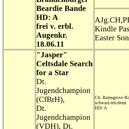
Beardie Bande
HD: A
AJg.CH,P
frei v. erbl.
Kindle Pa
Augenkr.
Easter So
18.06.11
"Jasper"
Celtsdale Search
for a Star
Dt.
Jugendchampion
(CfBrH),
Ch. Ramsgrove Ro
schwarz-tricolour
Dt.
HD: A
Jugendchampion
(VDH), Dt.