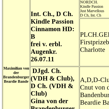
NORDCH.
Kindle Passion
Just Marvellous
Int. Ch., D Ch.
D Ch, Int. Ch
Kindle Passion
Cinnamon
HD:
PLCH.GE
B
Firstprize
frei v. erbl.
Charlotte
Augenkr.
26.07.11
Maximilian von
DJgd. Ch.
der
(VDH & Club),
Brandenburger
A,D,D-Cl
Beardie Bande
D Ch. (VDH &
Cnut von 
Club)
Bandenbur
Gina von der
Beardie B
Brandenburger