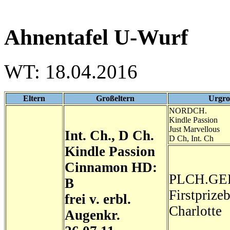
Ahnentafel U-Wurf
WT: 18.04.2016
Eltern
Großeltern
Urgro
NORDCH.
Kindle Passion
Just Marvellous
Int. Ch., D Ch.
D Ch, Int. Ch
Kindle Passion
Cinnamon
HD:
PLCH.GE
B
Firstprize
frei v. erbl.
Charlotte
Augenkr.