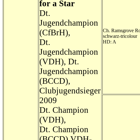
for a Star
Dt.
Jugendchampion
(CfBrH),
Ch. Ramsgrove Ro
schwarz-tricolour
Dt.
HD: A
Jugendchampion
(VDH), Dt.
Jugendchampion
(BCCD),
Clubjugendsieger
2009
Dt. Champion
(VDH),
Dt. Champion
(BCCD) VDH-