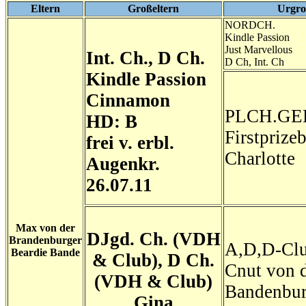
Eltern
Großeltern
Urgro
NORDCH.
Kindle Passion
Just Marvellous
Int. Ch., D Ch.
D Ch, Int. Ch
Kindle Passion
Cinnamon
PLCH.GE
HD: B
Firstprize
frei v. erbl.
Charlotte
Augenkr.
26.07.11
Max von der
DJgd. Ch. (VDH
Brandenburger
A,D,D-Cl
Beardie Bande
& Club), D Ch.
Cnut von 
(VDH & Club)
Bandenbur
Gina