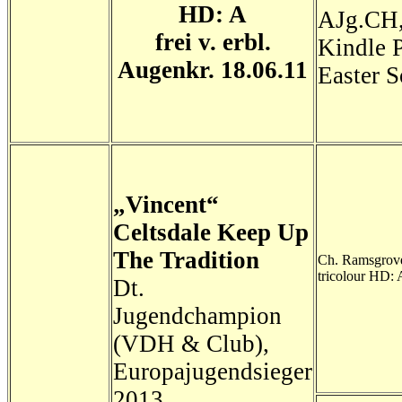
HD: A
AJg.CH
frei v. erbl.
Kindle 
Augenkr. 18.06.11
Easter 
„Vincent“
Celtsdale Keep Up
The Tradition
Ch. Ramsgrov
tricolour HD: 
Dt.
Jugendchampion
(VDH & Club),
Europajugendsieger
2013,