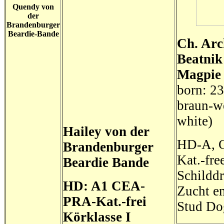
Quendy von
der
Brandenburger
Beardie-Bande
Ch. Arc
Beatnik
Magpie 
born: 2
braun-w
white)
Hailey von der
HD-A, 
Brandenburger
Kat.-fre
Beardie Bande
Schilddr
HD: A1 CEA-
Zucht e
PRA-Kat.-frei
Stud Do
Körklasse I