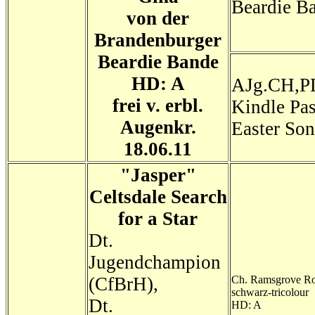
Beardie B
von der
Brandenburger
Beardie Bande
HD: A
AJg.CH,P
frei v. erbl.
Kindle Pa
Augenkr.
Easter So
18.06.11
"Jasper"
Celtsdale Search
for a Star
Dt.
Jugendchampion
(CfBrH),
Ch. Ramsgrove Ro
schwarz-tricolour
Dt.
HD: A