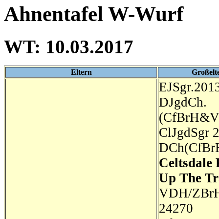
Ahnentafel W-Wurf
WT: 10.03.2017
Eltern
Großelt
EJSgr.2013
DJgdCh.
(CfBrH&
ClJgdSgr 
DCh(CfBr
Celtsdale
Up The Tr
VDH/ZBr
24270