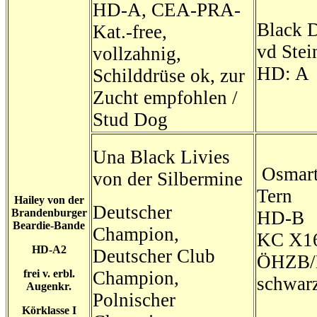
HD-A, CEA-PRA-
Black 
Kat.-free,
vd Stei
vollzahnig,
HD: A
Schilddrüse ok, zur
Zucht empfohlen /
Stud Dog
Una Black Livies
Osmart
von der Silbermine
Tern
Hailey von der
Deutscher
Brandenburger
HD-B
Beardie-Bande
Champion,
KC X1
HD-A2
Deutscher Club
ÖHZB/
frei v. erbl.
Champion,
schwar
Augenkr.
Polnischer
Körklasse I