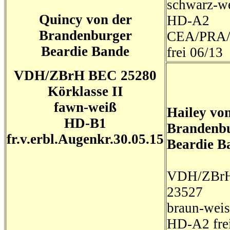
schwarz-w
Quincy von der
HD-A2
Brandenburger
CEA/PRA/
Beardie Bande
frei 06/13
VDH/ZBrH BEC 25280
Körklasse II
fawn-weiß
Hailey vo
HD-B1
Brandenb
fr.v.erbl.Augenkr.30.05.15
Beardie B
VDH/ZBr
23527
braun-weis
HD-A2 fre