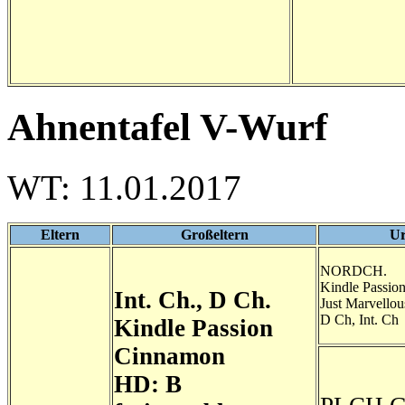
Ahnentafel V-Wurf
WT: 11.01.2017
Eltern
Großeltern
Ur
NORDCH.
Kindle Passio
Int. Ch., D Ch.
Just Marvellou
D Ch, Int. Ch
Kindle Passion
Cinnamon
HD: B