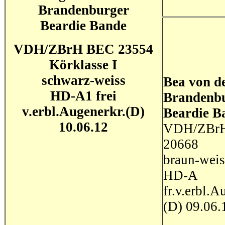
Brandenburger
Beardie Bande
VDH/ZBrH BEC 23554
Körklasse I
schwarz-weiss
Bea von d
HD-A1 frei
Brandenb
v.erbl.Augenerkr.(D)
Beardie
B
10.06.12
VDH/ZBr
20668
braun-weis
HD-A
fr.v.erbl.A
(D) 09.06.