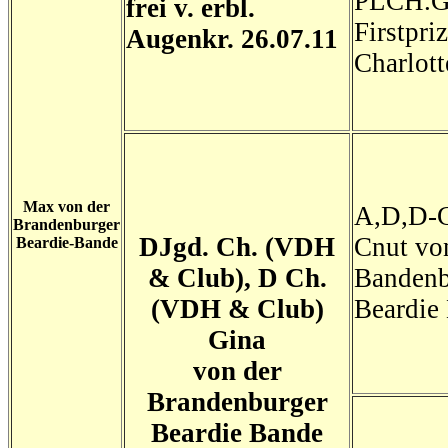
PLCH.
frei v. erbl.
Firstpri
Augenkr. 26.07.11
Charlott
Max von der
A,D,D-
Brandenburger
DJgd. Ch. (VDH
Cnut vo
Beardie-Bande
& Club), D Ch.
Bandenb
(VDH & Club)
Beardie
Gina
von der
Brandenburger
Beardie Bande