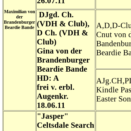
26.07.11
Maximilian von
DJgd. Ch.
der
(VDH & Club),
Brandenburger
A,D,D-Cl
Beardie Bande
D Ch. (VDH &
Cnut von 
Club)
Bandenbur
Gina von der
Beardie B
Brandenburger
Beardie Bande
HD: A
AJg.CH,P
frei v. erbl.
Kindle Pa
Augenkr.
Easter So
18.06.11
"Jasper"
Celtsdale Search