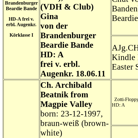
Brandenburger
(VDH & Club)
Banden
Beardie Bande
Gina
Beardi
HD-A frei v.
von der
erbl. Augenkr.
Brandenburger
Körklasse I
Beardie Bande
AJg.C
HD: A
Kindle 
frei v. erbl.
Easter 
Augenkr. 18.06.11
Ch. Archibald
Beatnik from
Zotti-Flopp
Magpie Valley
HD: A
born: 23-12-1997,
braun-weiß (brown-
white)