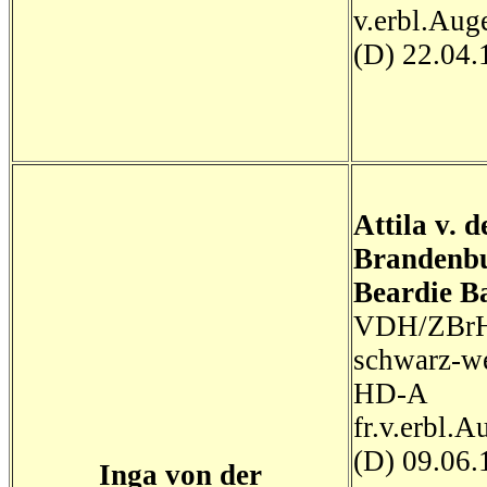
v.erbl.Aug
(D) 22.04.
Attila v. d
Brandenb
Beardie
B
VDH/ZBrH
schwarz-w
HD-A
fr.v.erbl.A
(D) 09.06.
Inga von der