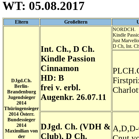
WT: 05.08.2017
Eltern
Großeltern
U
NORDCH.
Kindle Passi
Just Marvell
D Ch, Int. C
Int. Ch., D Ch.
Kindle Passion
Cinnamon
PLCH.
HD: B
Firstpr
DJgd.Ch.
frei v. erbl.
Berlin-
Charlot
Brandenburg
Augenkr. 26.07.11
Jugendsieger
2014
Thüringensieger
2014 Österr.
Bundessieger
DJgd. Ch. (VDH &
2014
A,D,D-
Maximilian von
Club), D Ch.
Cnut vo
der