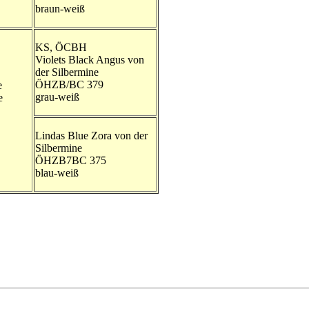
braun-weiß
KS, ÖCBH
Violets Black Angus von
der Silbermine
ÖHZB/BC 379
e
grau-weiß
e
Lindas Blue Zora von der
Silbermine
ÖHZB7BC 375
blau-weiß