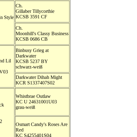
Ch.
Gillaber Tillycorthie
KCSB 3591 CF
n Style
Ch.
Moonhill's Classy Business
KCSB 0686 CB
Binbusy Grieg at
Darkwater
d Lil
KCSB 5237 BY
schwarz-weiß
V03
Darkwater Dihah Might
KCR S1337407S02
Whistbrae Outlaw
KC U 24631001U03
ck
grau-weiß
2
Osmart Candy's Roses Are
Red
KC S4255401S04