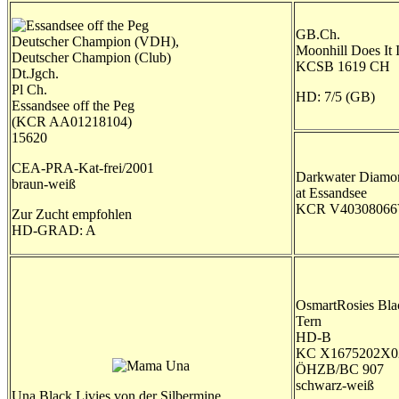
GB.Ch.
Deutscher Champion (VDH),
Moonhill Does It I
Deutscher Champion (Club)
KCSB 1619 CH
Dt.Jgch.
Pl Ch.
HD: 7/5 (GB)
Essandsee off the Peg
(KCR AA01218104)
15620
CEA-PRA-Kat-frei/2001
Darkwater Diamon
braun-weiß
at Essandsee
KCR V40308066
Zur Zucht empfohlen
HD-GRAD: A
OsmartRosies Bla
Tern
HD-B
KC X1675202X0
ÖHZB/BC 907
schwarz-weiß
Una Black Livies von der Silbermine