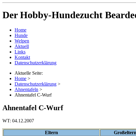
Der Hobby-Hundezucht Bearded
Home
Hunde
Welpen
Aktuell
Links
Kontakt
Datenschutzerklärung
Aktuelle Seite:
Home
>
Datenschutzerklärung
>
Ahnentafeln
>
Ahnentafel C-Wurf
Ahnentafel C-Wurf
WT: 04.12.2007
Eltern
Großelter