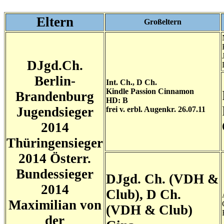
Eltern
Großeltern
DJgd.Ch.
Berlin-
Int. Ch., D Ch.
Kindle Passion Cinnamon
Brandenburg
HD: B
Jugendsieger
frei v. erbl. Augenkr. 26.07.11
2014
Thüringensieger
2014 Österr.
Bundessieger
DJgd. Ch. (VDH &
2014
Club), D Ch.
Maximilian von
(VDH & Club)
der