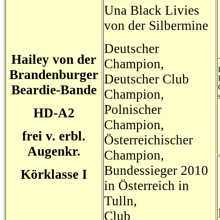
Una Black Livies
von der Silbermine
Deutscher
Hailey von der
Champion,
Brandenburger
Deutscher Club
Beardie-Bande
Champion,
Polnischer
HD-A2
Champion,
frei v. erbl.
Österreichischer
Augenkr.
Champion,
Bundessieger 2010
Körklasse I
in Österreich in
Tulln,
Club