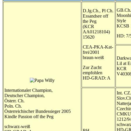
GB.Ch
D.Jg.Ch., Pl Ch.
Moonhil
Essandsee off
Style
the Peg
KCSB 
(KCR
AA01218104)
HD: 7/
15620
CEA-PKA-Kat-
frei/2001
braun-weiß
Darkwa
Lil at 
Zur Zucht
KCR
empfohlen
V4030
HD-GRAD: A
Internationaler Champion,
Int. CZ
Deutscher Champion,
Slov.C
Österr. Ch.
Natterja
Poln. Ch.
Czechi
Österreichischer Bundessieger 2005
CMKU
Kindle Passion off the Peg
1212/9
schwar
schwarz-weiß
HD-GR
BH