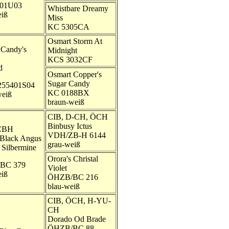
001U03
Whistbare Dreamy
eiß
Miss
KC 5305CA
Osmart Storm At
 Candy's
Midnight
KCS 3032CF
d
Osmart Copper's
Sugar Candy
255401S04
KC 0188BX
weiß
braun-weiß
CIB, D-CH, ÖCH
Binbusy Ictus
CBH
VDH/ZB-H 6144
 Black Angus
grau-weiß
 Silbermine
Orora's Christal
BC 379
Violet
eiß
ÖHZB/BC 216
blau-weiß
CIB, ÖCH, H-YU-
CH
Dorado Od Brade
ÖHZB/BC 88