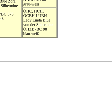
Blue Zora
grau-weiß
 Silbermine
ÖHC, HCH,
BC 375
ÖCBH LUBH
iß
Ledy Linda Blue
von der Silbermine
ÖHZB7BC 98
blau-weiß