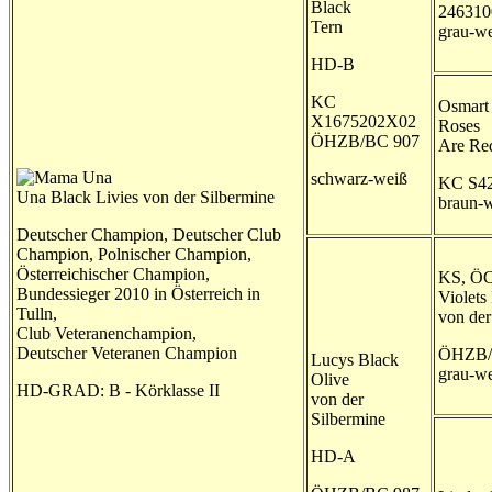
Black
24631
Tern
grau-w
HD-B
KC
Osmart
X1675202X02
Roses
ÖHZB/BC 907
Are Re
schwarz-weiß
KC S4
Una Black Livies von der Silbermine
braun-
Deutscher Champion, Deutscher Club
Champion, Polnischer Champion,
Österreichischer Champion,
KS, Ö
Bundessieger 2010 in Österreich in
Violets
Tulln,
von der
Club Veteranenchampion,
Deutscher Veteranen Champion
ÖHZB/
Lucys Black
grau-w
Olive
HD-GRAD: B - Körklasse II
von der
Silbermine
HD-A