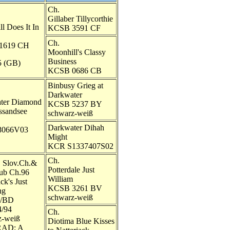
Ch.
.
Gillaber Tillycorthie
l Does It In
KCSB 3591 CF
Ch.
1619 CH
Moonhill's Classy
Business
5 (GB)
KCSB 0686 CB
Binbusy Grieg at
Darkwater
ter Diamond
KCSB 5237 BY
Essandsee
schwarz-weiß
Darkwater Dihah
8066V03
Might
KCR S1337407S02
Ch.
. Slov.Ch.&
Potterdale Just
lub Ch.96
William
ck's Just
KCSB 3261 BV
ng
schwarz-weiß
/BD
4/94
Ch.
z-weiß
Diotima Blue Kisses
AD: A