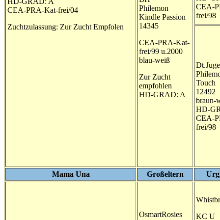
HD-GRAD: A
CEA-P
Philemon
CEA-PRA-Kat-frei/04
frei/98
Kindle Passion
14345
Zuchtzulassung: Zur Zucht Empfolen
CEA-PRA-Kat-
frei/99 u.2000
blau-weiß
Dt.Juge
Philemo
Zur Zucht
Touch
empfohlen
12492
HD-GRAD: A
braun-
HD-GR
CEA-P
frei/98
Mama Una
Großeltern
Urg
Whistb
OsmartRosies
KC U