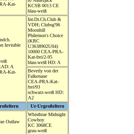
to Natterjack
RA-Kat-
KCSB 0013 CE
blau-weiß
Int.Dt.Ch.Club &
VDH; Clubsg'96
Moonhill
Philemon's Choice
ndch.
(KRC
n Invisible
U3638902U04)
10000 CEA-PRA-
Kat-frei/2-95
weiß
blau-weiß HD: A
AD: A
Beverly von der
RA-Kat-
Falkenaue
CEA-PRA-Kat-
frei/93
schwarz-weiß HD:
A2
roßeltern
Ur-Urgroßeltern
Whistbrae Midnight
Cowboy
rae Outlaw
KC 3068CE
grau-weiß