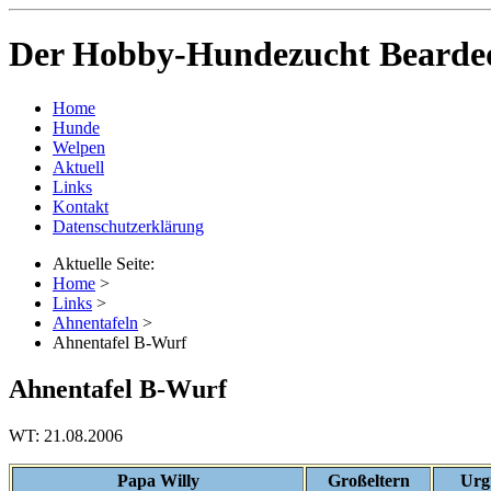
Der Hobby-Hundezucht Bearded
Home
Hunde
Welpen
Aktuell
Links
Kontakt
Datenschutzerklärung
Aktuelle Seite:
Home
>
Links
>
Ahnentafeln
>
Ahnentafel B-Wurf
Ahnentafel B-Wurf
WT: 21.08.2006
Papa Willy
Großeltern
Urg