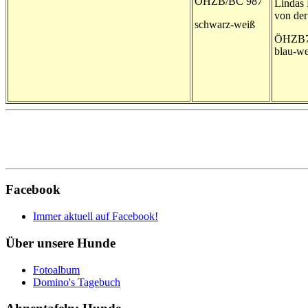
ÖHZB/BC 987
Lindas 
von der
schwarz-weiß
ÖHZB7
blau-we
Facebook
Immer aktuell auf Facebook!
Über unsere Hunde
Fotoalbum
Domino's Tagebuch