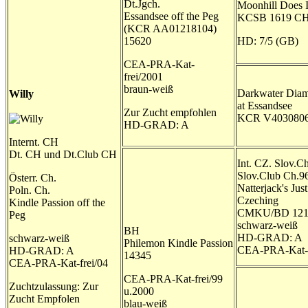
Dt.Jgch.
Moonhill Does I
Essandsee off the Peg
KCSB 1619 C
(KCR AA01218104)
15620
HD: 7/5 (GB)
CEA-PRA-Kat-
frei/2001
braun-weiß
Darkwater Diam
Willy
at Essandsee
Zur Zucht empfohlen
KCR V403080
HD-GRAD: A
Internt. CH
Dt. CH und Dt.Club CH
Int. CZ. Slov.C
Slov.Club Ch.9
Österr. Ch.
Natterjack's Just
Poln. Ch.
Czeching
Kindle Passion off the
CMKU/BD 1212
Peg
schwarz-weiß
BH
HD-GRAD: A
schwarz-weiß
Philemon Kindle Passion
CEA-PRA-Kat-f
HD-GRAD: A
14345
CEA-PRA-Kat-frei/04
CEA-PRA-Kat-frei/99
Zuchtzulassung: Zur
u.2000
Zucht Empfolen
blau-weiß